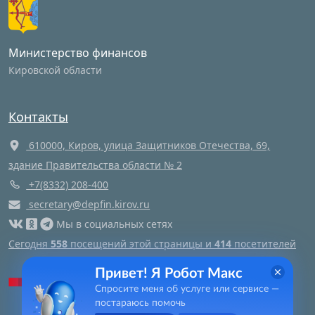
Министерство финансов
Кировской области
Контакты
610000, Киров, улица Защитников Отечества, 69,
здание Правительства области № 2
+7(8332) 208-400
secretary@depfin.kirov.ru
Мы в социальных сетях
Сегодня
558
посещений этой страницы и
414
посетителей
Привет! Я Робот Макс
Яндекс метрика
Спросите меня об услуге или сервисе —
постараюсь помочь