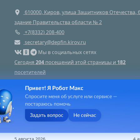
610000, Киров, улица Защитников Отечества, 6
здание Правительства области № 2
+7(8332) 208-400
secretary@depfin.kirov.ru
Мы в социальных сетях
Сегодня
204
посещений этой страницы и
182
посетителей
Яндекс метрика
Привет! Я Робот Макс
Спросите меня об услуге или сервисе —
постараюсь помочь
Задать вопрос
Не сейчас
5 августа 2026
4 а