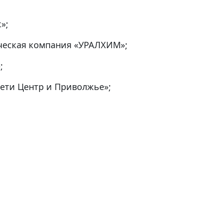
»;
ческая компания «УРАЛХИМ»;
;
сети Центр и Приволжье»;