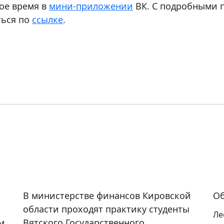
ое время в
мини-приложении
ВК. С подробными п
ться по
ссылке
.
В министерстве финансов Кировской
Об
области проходят практику студенты
Ле
м
Вятского Государственного