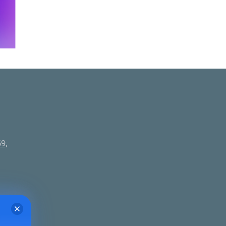
9,
телей