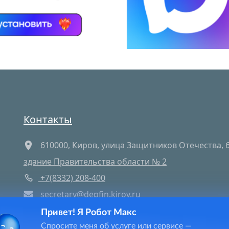
Контакты
610000, Киров, улица Защитников Отечества, 6
здание Правительства области № 2
+7(8332) 208-400
secretary@depfin.kirov.ru
Мы в социальных сетях
Привет! Я Робот Макс
Сегодня
13
посещений этой страницы и
12
посети
Спросите меня об услуге или сервисе —