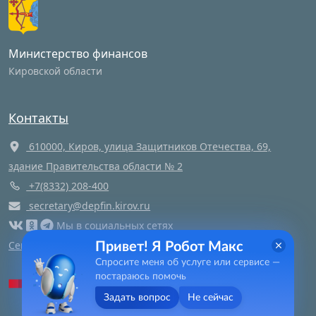
Министерство финансов
Кировской области
Контакты
610000, Киров, улица Защитников Отечества, 69,
здание Правительства области № 2
+7(8332) 208-400
secretary@depfin.kirov.ru
Мы в социальных сетях
Сегодня
1
посещений этой страницы и
1
посетителей
Привет! Я Робот Макс
Спросите меня об услуге или сервисе —
Яндекс метрика
постараюсь помочь
Задать вопрос
Не сейчас